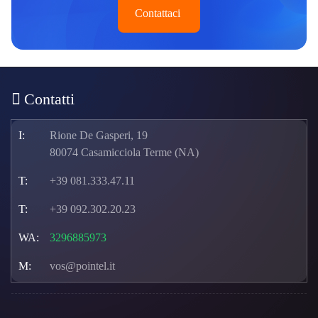
Contattaci
Contatti
I:
Rione De Gasperi, 19
80074 Casamicciola Terme (NA)
T:
+39 081.333.47.11
T:
+39 092.302.20.23
WA:
3296885973
M:
vos@pointel.it