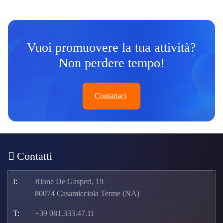
Vuoi promuovere la tua attività?
Non perdere tempo!
Contattaci
Contatti
I:
Rione De Gasperi, 19
80074 Casamicciola Terme (NA)
T:
+39 081.333.47.11