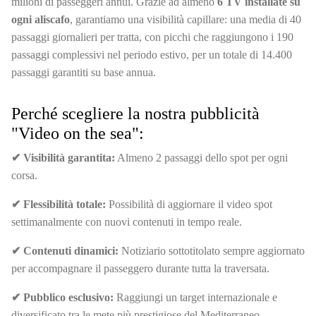
milioni di passeggeri annui. Grazie ad almeno
6 TV installate su
ogni aliscafo
, garantiamo una visibilità capillare: una media di 40
passaggi giornalieri per tratta, con picchi che raggiungono i 190
passaggi complessivi nel periodo estivo, per un totale di 14.400
passaggi garantiti su base annua.
Perché scegliere la nostra pubblicità
"Video on the sea":
✔ Visibilità garantita:
Almeno 2 passaggi dello spot per ogni
corsa.
✔ Flessibilità totale:
Possibilità di aggiornare il video spot
settimanalmente con nuovi contenuti in tempo reale.
✔ Contenuti dinamici:
Notiziario sottotitolato sempre aggiornato
per accompagnare il passeggero durante tutta la traversata.
✔ Pubblico esclusivo:
Raggiungi un target internazionale e
diversificato tra le mete più prestigiose del Mediterraneo.