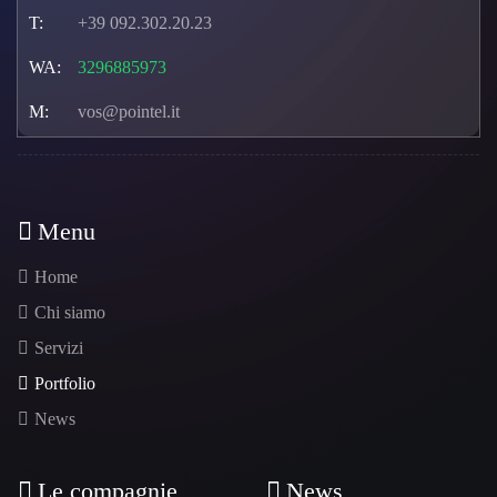
T:
+39 092.302.20.23
WA:
3296885973
M:
vos@pointel.it
Menu
Home
Chi siamo
Servizi
Portfolio
News
Le compagnie
News