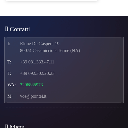
Contatti
I:
Rione De Gasperi, 19
80074 Casamicciola Terme (NA)
T:
+39 081.333.47.11
T:
+39 092.302.20.23
WA:
3296885973
M:
vos@pointel.it
Menu