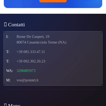
Contatti
I:
Rione De Gasperi, 19
80074 Casamicciola Terme (NA)
T:
+39 081.333.47.11
T:
+39 092.302.20.23
WA:
3296885973
M:
vos@pointel.it
Menu